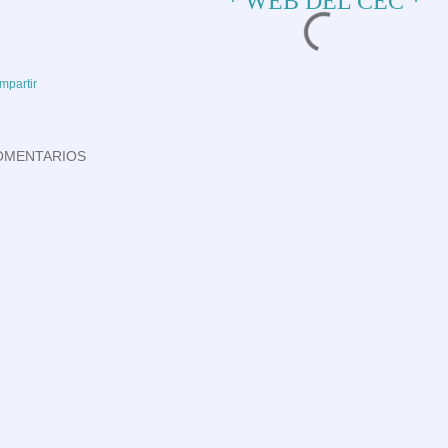
* WEB DEL CEC *
mpartir
OMENTARIOS