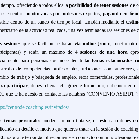
 tiempo, ofreciendo a todos ellos la
posibilidad de tener sesiones de
 este centro monitorizadas por profesores expertos,
pagando en tiem
sible dentro de un banco de tiempo local, también mediante el
testim
neficiario de la actividad realizada, una vez terminadas las sesiones de
as
sesiones
que se facilitan se harán
vía online
(zoom, meet u otra 
rticipantes) y serán un máximo de
4 sesiones de una hora
apr
icialmente para personas que necesiten tratar
temas relacionados co
sarrollo de competencias profesionales, relaciones con superiores, c
mbio de trabajo y búsqueda de empleo, retos comerciales, profesionales 
ra participar
, debes rellenar el siguiente formulario, indicando en
C que te ha puesto en contacto las palabras “CONVENIO ASIBDT”:
tps://centrodelcoaching.es/invitados/
s
temas personales
pueden también tratarse, en este caso debes esc
dicando en detalle el motivo que quieres tratar en la sesión de coaching
EC
para que te pongan directamente en contacto con un profesional ex