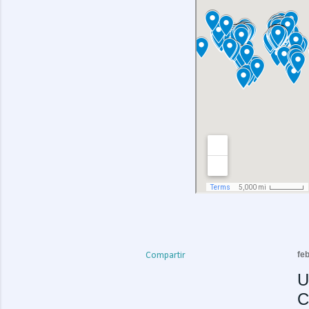
fe
Compartir
U
C