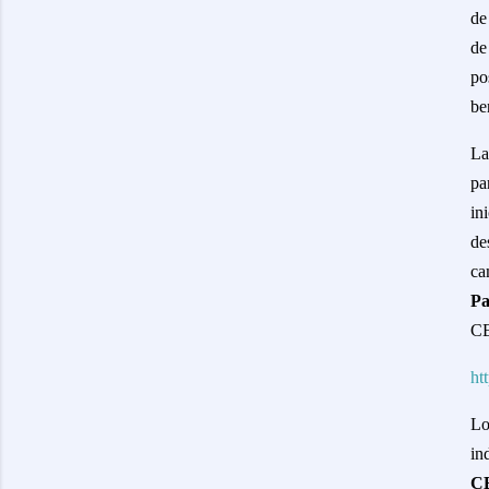
de
de
po
be
L
pa
in
de
ca
Pa
CE
ht
Lo
in
C