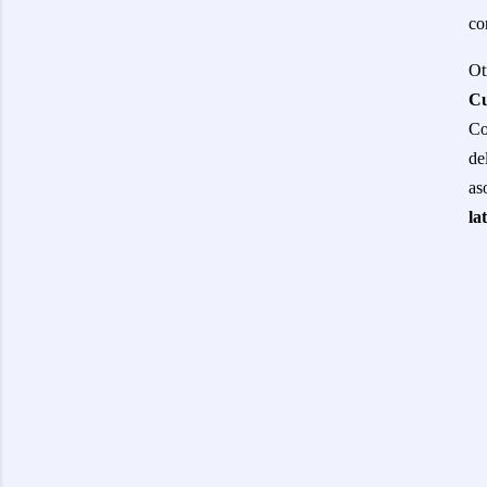
co
Ot
Cu
Co
de
as
la