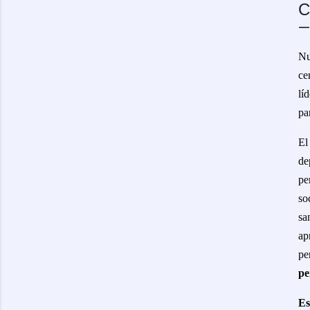
C
Nu
ce
lí
pa
E
de
pe
so
sa
ap
pe
pe
Es