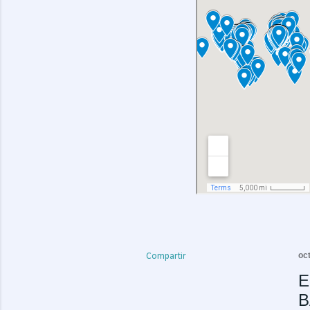
oc
Compartir
E
B