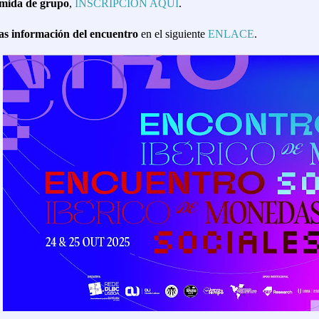
mida de grupo
,
INSCRIPCION AQUÍ
.
s información del encuentro
en el siguiente
ENLACE
.