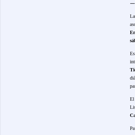
L
as
En
sá
Es
in
T
di
pa
El
Li
Ca
Pa