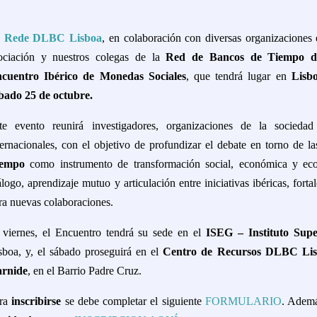
a
Rede DLBC Lisboa
, en colaboración con diversas organizaciones 
ociación y nuestros colegas de la
Red de Bancos de Tiempo d
cuentro Ibérico de Monedas Sociales
, que tendrá lugar en
Lisb
bado 25 de octubre.
te evento reunirá investigadores, organizaciones de la sociedad 
ternacionales, con el objetivo de profundizar el debate en torno de l
iempo
como instrumento de transformación social, económica y eco
álogo, aprendizaje mutuo y articulación entre iniciativas ibéricas, for
ra nuevas colaboraciones.
 viernes, el Encuentro tendrá su sede en el
ISEG – Instituto Sup
sboa, y, el sábado proseguirá en el
Centro de Recursos DLBC Li
rnide
, en el Barrio Padre Cruz.
ra
inscribirse
se debe completar el siguiente
FORMULARIO
. Ademá